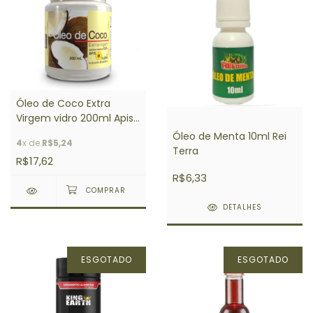
Óleo de Coco Extra
Virgem vidro 200ml Apis
Flora
Óleo de Menta 10ml Rei
4
x de
R$5,24
Terra
R$17,62
R$6,33
DETALHES
ESGOTADO
ESGOTADO