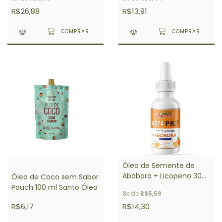
R$26,88
R$13,91
Óleo de Semente de
Abóbora + Licopeno 30
Óleo de Coco sem Sabor
ml Rei Terra
Pouch 100 ml Santo Óleo
3
x de
R$5,59
R$6,17
R$14,30