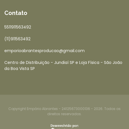
Contato
5511911563492
(11)911563492
emporioabrantesproducao@gmail.com
Centro de Distribuição - Jundiaí SP e Loja Física - São João
da Boa Vista SP
Copyright Empório Abrantes - 24125673000136 - 2026. Todos os
direitos reservados.