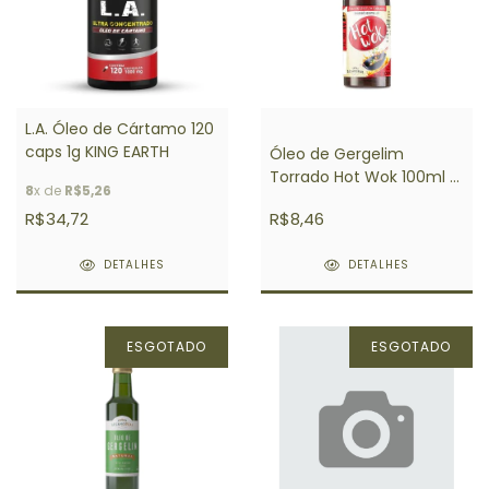
L.A. Óleo de Cártamo 120
caps 1g KING EARTH
Óleo de Gergelim
Torrado Hot Wok 100ml -
8
x de
R$5,26
Sésamo Real
R$34,72
R$8,46
DETALHES
DETALHES
ESGOTADO
ESGOTADO