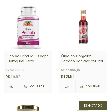
Óleo de Prímula 60 caps
Óleo de Gergelim
500mg Rei Terra
Torrado Hot Wok 250 ml
- Sésamo Real
6
x de
R$5,15
5
x de
R$5,16
R$25,67
R$21,52
ESGOTADO