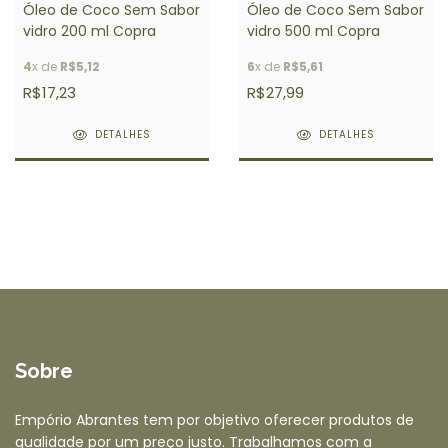
Óleo de Coco Sem Sabor
Óleo de Coco Sem Sabor
vidro 200 ml Copra
vidro 500 ml Copra
4
x de
R$5,12
6
x de
R$5,61
R$17,23
R$27,99
DETALHES
DETALHES
Sobre
Empório Abrantes tem por objetivo oferecer produtos de
qualidade por um preço justo. Trabalhamos com a