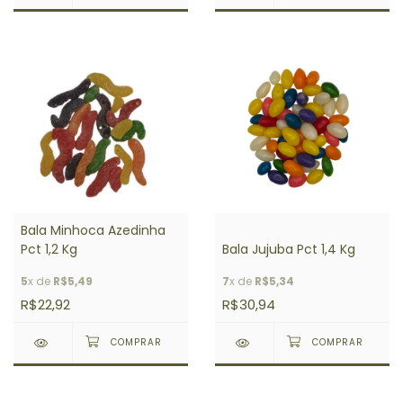
Bala Minhoca Azedinha
Pct 1,2 Kg
Bala Jujuba Pct 1,4 Kg
5
x de
R$5,49
7
x de
R$5,34
R$22,92
R$30,94