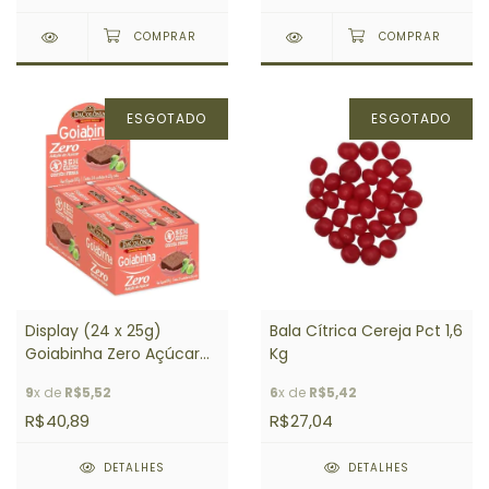
ESGOTADO
ESGOTADO
Display (24 x 25g)
Bala Cítrica Cereja Pct 1,6
Goiabinha Zero Açúcar
Kg
25g DACOLÔNIA
9
x de
R$5,52
6
x de
R$5,42
R$40,89
R$27,04
DETALHES
DETALHES