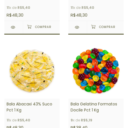
11
x de
R$5,40
11
x de
R$5,40
R$48,30
R$48,30
Bala Abacaxi 43% Suco
Bala Gelatina Formatos
Pct 1 Kg
Docile Pct 1 Kg
11
x de
R$5,40
9
x de
R$5,19
R$48,30
R$38,40