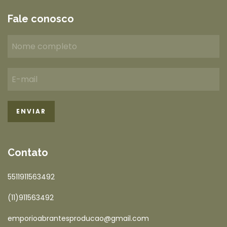
Fale conosco
Contato
5511911563492
(11)911563492
emporioabrantesproducao@gmail.com