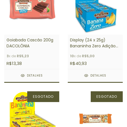
Goiabada Cascão 200g
Display (24 x 25g)
DACOLÔNIA
Bananinha Zero Adição
de Açúcar 25g
3
x de
R$5,23
10
x de
R$5,00
DACOLÔNIA
R$13,38
R$40,93
DETALHES
DETALHES
ESGOTADO
ESGOTADO