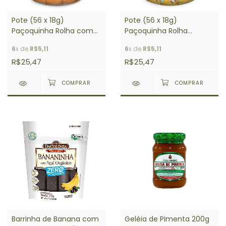
Pote (56 x 18g)
Pote (56 x 18g)
Paçoquinha Rolha com
Paçoquinha Rolha
Açúcar Mascavo 18g
Tradicional 18g
6
x de
R$5,11
6
x de
R$5,11
DACOLÔNIA
DACOLÔNIA
R$25,47
R$25,47
Barrinha de Banana com
Geléia de Pimenta 200g