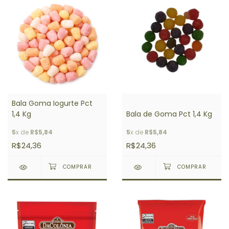
Bala Goma Iogurte Pct
1,4 Kg
Bala de Goma Pct 1,4 Kg
5
x de
R$5,84
5
x de
R$5,84
R$24,36
R$24,36