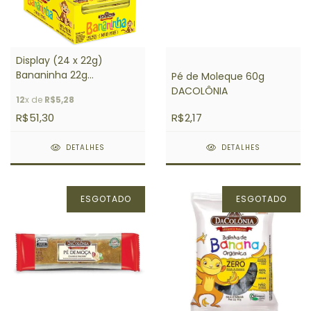
Display (24 x 22g)
Bananinha 22g
Pé de Moleque 60g
DACOLÔNIA
DACOLÔNIA
12
x de
R$5,28
R$51,30
R$2,17
DETALHES
DETALHES
ESGOTADO
ESGOTADO