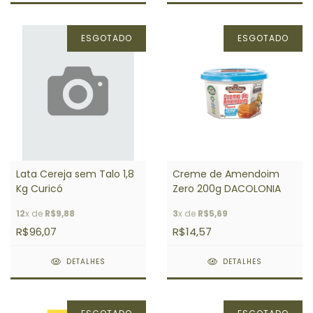
ESGOTADO
ESGOTADO
Lata Cereja sem Talo 1,8
Creme de Amendoim
Kg Curicó
Zero 200g DACOLONIA
12
x de
R$9,88
3
x de
R$5,69
R$96,07
R$14,57
DETALHES
DETALHES