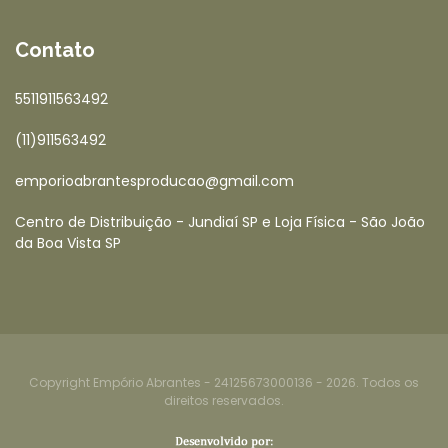
Contato
5511911563492
(11)911563492
emporioabrantesproducao@gmail.com
Centro de Distribuição - Jundiaí SP e Loja Física - São João
da Boa Vista SP
Copyright Empório Abrantes - 24125673000136 - 2026. Todos os
direitos reservados.