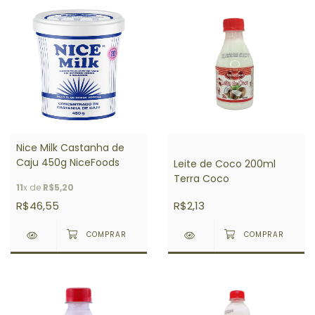
Nice Milk Castanha de
Caju 450g NiceFoods
Leite de Coco 200ml
Terra Coco
11
x de
R$5,20
R$46,55
R$2,13