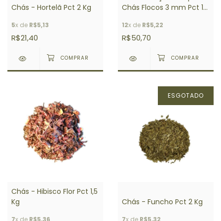
Chás - Hortelã Pct 2 Kg
Chás Flocos 3 mm Pct 1
Kg
5
x de
R$5,13
12
x de
R$5,22
R$21,40
R$50,70
ESGOTADO
Chás - Hibisco Flor Pct 1,5
Kg
Chás - Funcho Pct 2 Kg
7
x de
R$5,36
7
x de
R$5,32