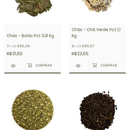
Chás - Chá Verde Pct 1,1
Chás - Boldo Pct 0,8 Kg
Kg
7
x de
R$5,46
5
x de
R$5,67
R$31,60
R$23,65