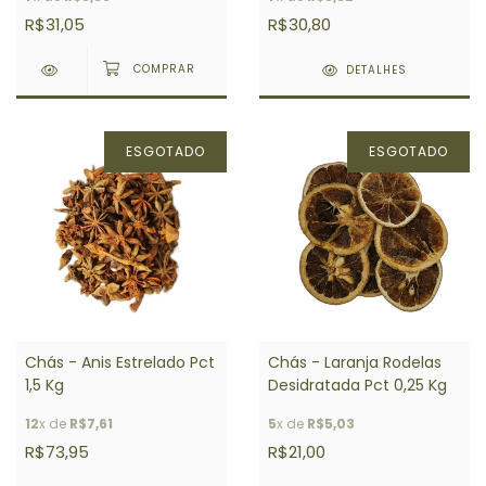
R$31,05
R$30,80
DETALHES
ESGOTADO
ESGOTADO
Chás - Anis Estrelado Pct
Chás - Laranja Rodelas
1,5 Kg
Desidratada Pct 0,25 Kg
12
x de
R$7,61
5
x de
R$5,03
R$73,95
R$21,00